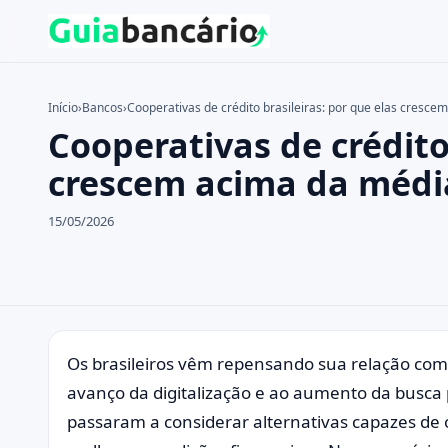
Início
›
Bancos
›
Cooperativas de crédito brasileiras: por que elas cresce
Cooperativas de crédito 
Buscar no site
Buscar por:
crescem acima da médi
Pressione Enter para buscar ou ESC para fechar.
15/05/2026
Os brasileiros vêm repensando sua relação com
avanço da digitalização e ao aumento da busca
passaram a considerar alternativas capazes de 