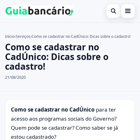
Abrir busca
Bancos
Início
›
Serviços
›
Como se cadastrar no CadÚnico: Dicas sobre o cadastro!
Como se cadastrar no
Buscar no site
Cartões
×
CadÚnico: Dicas sobre o
Buscar por:
Previdência
cadastro!
Pressione Enter para buscar ou ESC para fechar.
Serviços
21/08/2020
Legal
Como se cadastrar no CadÚnico
para ter
acesso aos programas sociais do Governo?
Quem pode se cadastrar? Como saber se já
estou cadastrado?